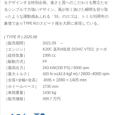
をデザイン
する特別企画。速さと質へのこだわりを際立たせ
るシンプルで力強いデザイン。風が吹く抜けた瞬間を切り取
ったような躍動感あふれる「55」のロゴは、トミカ55周年の
象徴でありTYPE Rのスピード感を大胆に表現している。
( TYPE R ) 2025.08
［販売期間］ 2021.09 ～
［エンジン］
K20C 直列4
気筒 DOHC VTEC ターボ
［総排気量］ 1995
cc
［駆動方式］ FF
［最高出力］ 243 kW(330
PS) / 6500 rpm
［最大トルク］ 420 N m(42.8
kgf m) / 2600~4000 rpm
［全長×全幅×全高］ 4595
× 1890 × 1405 mm
［ホイールベース］ 2735 mm
［車両重量］ 1430
kg
［販売価格］ 499.7 万円