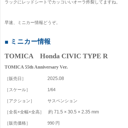
ラックにレッドシートでカッコいいオーラ炸裂してますね。
早速、
ミニカー情報どうぞ。
■ ミニカー情報
TOMICA Honda CIVIC TYPE R
TOMICA 55th Anniversary Ver.
［販売日］
2025.08
［スケール］ 1/64
［アクション］
サスペンション
［全長×全幅×全高］
約 71.5 × 30.5 × 2.35
mm
［販売価格］ 99
0
円