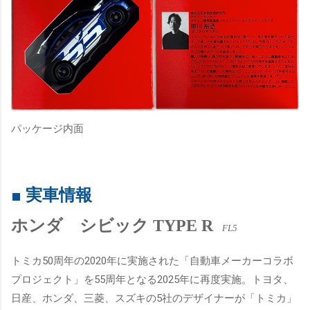
パッケージ内面
■ 実車情報
ホンダ シビック TYPE R
FL5
トミカ50周年の2020年に実施された「自動車メーカーコラボ
プロジェクト」を55周年となる2025年に再度実施
。トヨタ、
日産、ホンダ、三菱、スズキの5社のデザイナーが「トミカ」