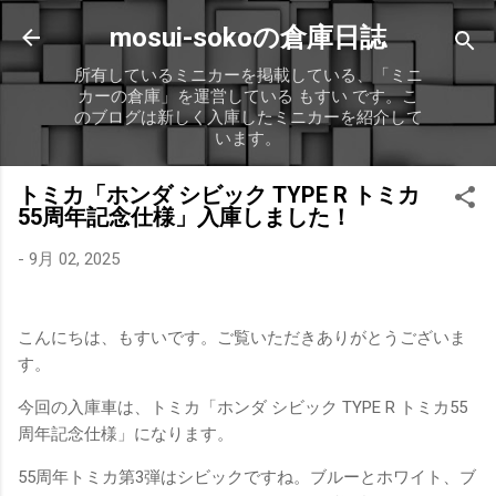
スキップしてメイン コンテンツに移動
mosui-sokoの倉庫日誌
所有しているミニカーを掲載している、「ミニ
カーの倉庫」を運営している もすい です。こ
のブログは新しく入庫したミニカーを紹介して
います。
トミカ「ホンダ シビック TYPE R トミカ
55周年記念仕様」入庫しました！
-
9月 02, 2025
こんにちは、もすいです。ご覧いただきありがとうございま
す。
今回の入庫車は、トミカ「ホンダ シビック TYPE R トミカ55
周年記念仕様」になります。
55周年トミカ第3弾はシビックですね。ブルーとホワイト、ブ