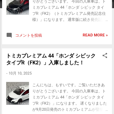
りがとうございます。 今回の入庫車は、ト
ミカプレミアム 44「ホンダ シビック タイ
プR（FK2）（トミカプレミアム発売記念仕
様）」になります。 通常版に続き発売記念
仕様の登場です。 やはりTYPE Rはホワイト
が似合う気がしますが、ブラックも迫力が
READ MORE »
コメントを投稿
あっていいですね！ それでは、 ミニカー情
報どうぞ。 ■ ミニカー情報 tomica
PREMIUM 44-1 Honda CIVIC TYPE R (FK2)
トミカプレミアム 44「ホンダ シビック
（トミカプレミアム発売記念仕様） ［販売
タイプR（FK2）」入庫しました！
期間］ 2025.09 ［スケー
ル］ 1/64 ［アクション］ サ
-
10月 10, 2025
スペンション ［全長×全幅×全高］ 約 68.6
× 31.0 × 23.4 mm ［販売価格］ 99 0
こんにちは、もすいです。ご覧いただきあ
円 パッケージ正面 ■ 実車情報 ホンダ シ
りがとうございます。 今回の入庫車は、ト
ビック タイプR FK2 先行して発売された
ミカプレミアム 44「ホンダ シビック タイ
英国に続き日本国内でも2015年10月に発表
プR（FK2）」になります。 遅くなりました
され同12月に発売開始、750台の限定発売と
が9月20日発売のトミカプレミアムが登場で
なった 4代目シビックタイプR 。 歴代初搭