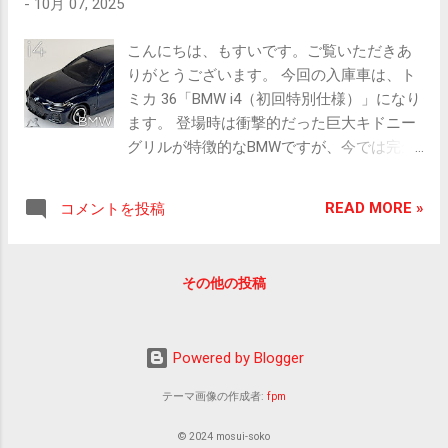
-
10月 07, 2025
別仕様） ［販売期間］ 2023.08
［全長×全幅×全高］ 4695 × 1730 × 1895
［スケール］ 1/66 ［アクショ
mm ［ホイールベース］ 2850 mm ［車両
こんにちは、もすいです。ご覧いただきあ
ン］ サスペンション ［全長×全幅×全
重量］ 1640 kg ［販売価
りがとうございます。 今回の入庫車は、ト
高］ 約 71.9 × 29.4 × 25.4 mm ［販売価
格］ 332 万円 ■ ミニカー画像 ヘッ
ミカ 36「BMW i4（初回特別仕様）」になり
格］ 55 0 円 パッケージ正面 ■ 実
ドランプはシルバー、特徴的なグリルはツ
ます。 登場時は衝撃的だった巨大キドニー
車情報 マツダ CX-60 マツダのラージ商品
ヤ有りブラックにシルバーの加飾で仕上げ
グリルが特徴的なBMWですが、今では完全
群第1弾として登場したクロスオーバー
られている テールランプはブラック？クリ
にかっこよく見えますね。 何なのでしょ
SUV。縦置きエンジンのFRおよびFRベース
アパーツ？にレッドのライン仕上げ フロン
う？不思議ですね？？ それはそれとして、
の4WDシステム「i-ACTIV AWD」が設定さ
ト・リアのクォーターウィンドウはブラッ
READ MORE »
コメントを投稿
ミニカー情報どうぞ。 ■ ミニカー情報
れる。パワーユニットは「 2.5L 直4ガソリ
ク塗装 ウィンドウモールやピラー部はツヤ
TOMICA 36-11 BMW i4 （初回特別仕様）
ン」とプラグインハイブリッドシステムを
有りブラック仕上げ ウィンドウはスモーク
［販売期間］ 2022.11 ［スケー
組み合わせた「e-SKYACTIV PHEV」、
タイプ 前後の足回りと排気系のみ造形され
その他の投稿
ル］ 1/65 ［アクション］ サ
「3.3L 直6ディーゼルターボ」と48Vマイル
ている。車名などの刻印は無く、スケール
スペンション ［全長×全幅×全高］ 約 73.7
ドハイブリッドシステムを組み合わせた
や年式も珍しい位置となっている 通常版
× 29.4 × 22.5 mm ［販売価格］ 55 0
「e-SKYACTIV D3.3」が用意される。 ( XD-
(右・赤)とツーショット、フロント ツーシ
Powered by Blogger
円 パッケージ正面 ■ 実車情報 BMW i4
HYBRID Exclusive Modern ) 2025.09 ［販売期
ョット、リア 過去の...
G26 エレガントなデザインと高い運動性能
間］ 2022.09 ～ ［エンジ
テーマ画像の作成者:
fpm
を持つ4シリーズグランクーペに追加された
ン］ T3-VPTH 直列6気筒 DOHC デ
BEV(バッテリー電気自動車)。最高出力
© 2024 mosui-soko
ィーゼルターボ ＋ モーター ［総排気