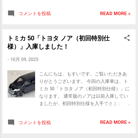
す。 シビックタイプRも色々発売されてい
載となるターボチャージャー付きエンジン
る気がしますね。それだけ人気車種という
は、最高出力310PS最大トルク400Nmを発
READ MORE »
コメントを投稿
ことでしょう。魅力的ですもんね。 それで
揮、6速MTと組み合わされる。 ［販売期
は、 ミニカー情報どうぞ。 ■ ミニカー情報
間］ 2015.12 ～ 2016.03 ［エン
tomica PREMIUM 44-1 Honda CIVIC TYPE
ジン］ K20C 直列4 気筒 DOHC
トミカ 50「トヨタ ノア（初回特別仕
R (FK2) ［販売期間］ 2025.09 ～
VTEC ターボ ［総排気量］ 1995 cc
様）」入庫しました！
［スケール］ 1/64 ［アクショ
［駆動方式］ FF ［最高出
ン］ サスペンション ［全長×全幅×全
力］ 228 kW(31 0 PS) / 6500 rpm
-
10月 09, 2025
高］ 約 68.5 × 30.6 × 23.6 mm ［販売価
［最大トルク］ 400 N m(40.8 kgf m) /
格］ 99 0 円 パッケージ正面 ■ 実
2500~4500 rpm ［全長×全幅×全高］ 439 0
こんにちは、もすいです。ご覧いただきあ
車情報 ホンダ シビック タイプR FK2
× 1880 × 1460 mm ［ホイールベース］
りがとうございます。 今回の入庫車は、ト
2015年に登場した4代目シビック・タイプ
2600 mm ［車両重量］ 1380 kg
ミカ 50「トヨタ ノア（初回特別仕様）」に
R。2.0L VTECターボエンジンを搭載し、歴
［販売価格］ 428 万円 ■ ミニカー
なります。 通常版のノアは以前入庫してい
代最高性能となる最高出力310PS、最大ト
画像 ヘッドランプは内部まで造型されたク
ましたが、初回特別仕様を入手できまし
ルク400Nmを発揮する。ニュルブルクリン
リアパーツ、開口部はツヤ消しブラック、
た。 ブラックはヴォクシー感が強くなると
ク北コースにおいて量産FF車最速ラップ、7
フォグランプはシルバーで仕上げられてい
いう偏見は置いておいて早速見ていきま
分50秒63を記録した。 ［販売期
る テールランプはレッドのクリアパーツに
READ MORE »
コメントを投稿
す。 それでは、 ミニカー情報どうぞ。 ■ ミ
間］ 2015.12 ～ 2016.03 ［エン
シルバーの加飾、アンダーのデフューザー
ニカー情報 TOMICA 50-13 Toyota NOAH
ジン］ K20C 直列4 気筒 DOHC
部分は車体底面と一体パーツ ウィンドウモ