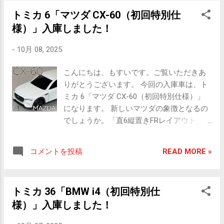
（初回特別仕様） ［販売期間］
VTEC ターボ ［総排気量］ 1995 cc
ール・ピラー類はツヤ消しブラック仕上げ
トミカ 6「マツダ CX-60（初回特別仕
2023.06 ［スケール］ 1/65 ［アク
［駆動方式］ FF ［最高出
ホイールはブラックにレッドのリム、奥は
様）」入庫しました！
ション］ サスペンション ［全長×全
力］ 228 kW(31 0 PS) / 6500 rpm
抜けていないがブレーキディスクの造型は
幅×全高］ 約 72.7 × 27.3 × 29.4 mm ［販
［最大トルク］ 400 N m(40.8 kgf m) /
ある 粒子が少な目...
-
10月 08, 2025
売価格］ 55 0 円 パッケージ正面 ■
2500~4500 rpm ［全長×全幅×全高］ 439 0
実車情報 トヨタ ノア 4代目 2022年にフ
× 1880 × 1460 mm ［ホイールベース］
こんにちは、もすいです。ご覧いただきあ
ルモデルチェンジされ登場したトヨタのミ
2600 mm ［車両重量］ 1380 kg
りがとうございます。 今回の入庫車は、ト
ディアムクラスミニバン。全グレードで車
［販売価格］ 428 万円 ■ ミニカー
ミカ 6「マツダ CX-60（初回特別仕様）」
幅が1730mmの3ナンバーボディとなった。
画像 ヘッドランプはクリアパーツ、内部の
になります。 新しいマツダの象徴となるの
2.0Lのガソリン車と1.8Lのハイブリッド車が
構造も作られていて表情も再現されてい
でしょうか。「直6縦置きFRレイアウト」そ
設定され、どちらもグレードは5つ。7人/8
る。グリル周りはツヤ有りブラック、グリ
の第1弾となったCX-60の登場です。 国内で
人乗り、2WD/4WDも用意されている。 (
ルはツヤ消しブラックで小さめの菱形の穴
は珍しく車名をアルファベットと数字の組
2022 S-Z 7人乗り 2WD ) ［販売期
で表現されている テールランプはレッドの
READ MORE »
コメントを投稿
み合わせに統一しているマツダ。割と最近
間］ 2022.01 ～ ［エンジ
クリアパーツにシルバーで色分け、マフラ
統一したと思いますが、早速乱れているよ
ン］ M20A-FKS 直列4 気筒 ［総排
ー出口は内部が一段細くなっているなど細
うに感じるのは私だけでしょうか？ それは
気量］ 1986 cc ［駆動方
かく造型されシルバーで仕上げられている
トミカ 36「BMW i4（初回特別仕
ともかくトミカを見ていきましょうか。 そ
式］ FF ［最高出力］ 125
ウィンドウ...
様）」入庫しました！
れでは、 ミニカー情報どうぞ。 ■ ミニカー
kW(17 0 PS) / 6600 rpm ［最大トル
情報 TOMICA 6-12 MAZDA CX-60（初回特
ク］ 202 N m(20.6 kgf m) / 4900 rpm