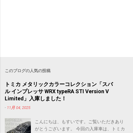
コ
メ
ン
このブログの人気の投稿
ト
を
投
トミカ メタリックカラーコレクション「スバ
稿
ル インプレッサ WRX typeRA STI Version V
Limited」入庫しました！
-
11月 04, 2025
こんにちは、もすいです。ご覧いただきあり
がとうございます。 今回の入庫車は、トミカ