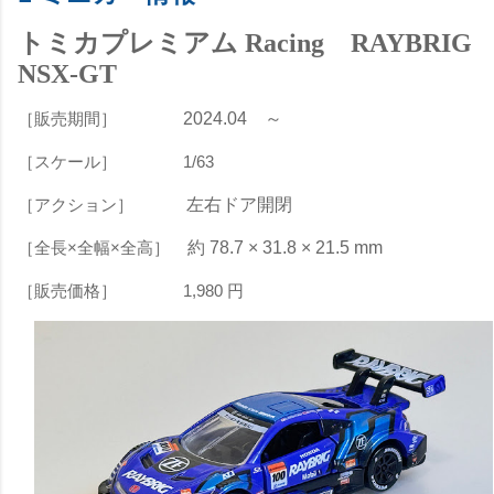
トミカプレミアム Racing RAYBRIG
NSX-GT
［販売期間］
2024.04
～
［スケール］
1/63
［アクション］
左右ドア開閉
［全長×全幅×全高］
約 78.7 × 31.8 × 21.5 mm
［販売価格］
1,980
円