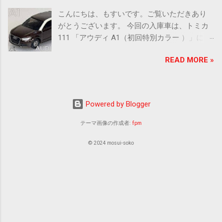
トミカシリーズだけでも沢山ありますので、
typeRA STI Version V Limited GC8 Cセグメ
こんにちは、もすいです。ご覧いただきあり
入庫を進めていきます！ ということで、手始
ントの4ドアハードトップセダンと2ドアクー
がとうございます。 今回の入庫車は、トミカ
めにニスモから行ってみましょう！ ミニカー
ペ、5ドアハッチバックを展開したインプレッ
111 「アウディ A1（初回特別カラー ）」にな
情報どうぞ。 ■ ミニカー情報 TOMICA 78-11
サ。レガシィRSに代わり世界ラリー選手権
ります。 可愛らしいフォルムのA1ですが、し
NISSAN GT-R NISMO 2020 ［発売
(WRC)参戦車両としてWRXの名を冠した高性能
READ MORE »
っかりアウディの顔なのでシックなカラーだ
日］ 2019.07 ［スケール］
モデルが開発された。1998年に発売された
と高級感が漂ってきますね。 通常版の個体よ
1/62 ［アクション］ サスペンション
WRX Limitedは3車種、専用ボディ色「ソニッ
りは傷が少なそうな雰囲気ですので、ちょっ
［全長×全幅×全高］ 約 75.7 × 30.8 × 22.9
クブルー・マイカ」や特別装備が与えられた
と楽しみです。 早速、 ミニカー情報どうぞ。
mm ［販売価格］ 486 円 ■ 実車情報
Powered by Blogger
限定車。 ( 1998 WRX typeRA STI Version V
■ ミニカー情報 TOMICA 111-6 AUDI A1 （初
日産 GT-R NISMO 3代目MY20 2020年5月に
Limited ) ［販売期間］ 1992.11 ～
回特別カラー） ［販売期間］ 2013.04
発売された「日産GT-R NISMO」2020年モデ
テーマ画像の作成者:
fpm
2000.08 ［エンジン］ EJ20 水平対向4
［スケール］ 1/60 ［アクショ
ル。レースの厳しい環境で磨き抜かれた技術
気筒 DOHC IC ターボ ［総排気量］
© 2024 mosui-soko
ン］ サスペンション、後部ドア開閉
を応用し、より研ぎ澄まされた性能を実現し
1994 cc ［駆動方式］ AWD ［最高出
［全長×全幅×全高］ 約 65.6 × 28.9 × 23.6
ている。2018年のGT3レーシングカーから使用
力］ 206 kW(28 0 PS) / 6500 rpm ［最
mm ［販売価格］ 336 円 後部ドア開
されている新型のターボチャージャー、新開
大トルク］ 353 N m( 36.0 kgf m) / 4000
■ 実車情報 アウディ A1 初代 2010年に登
発のカーボンセラミックブレーキと軽量高剛
rpm ［全長×全幅×全高］ 435 0 × 1690 × 1405
場し2011年から日本での販売も開始されたBセ
性な9本スポーク鍛造アルミホイールなどを装
mm ［ホイールベース...
グメントに属するハッチバック。全長4mに満
備する。カーボン素材が使用されたフロント
たないサイズのボディで軽快な運動性能と高
フェンダーのエアダクトは、熱を逃がすだけ