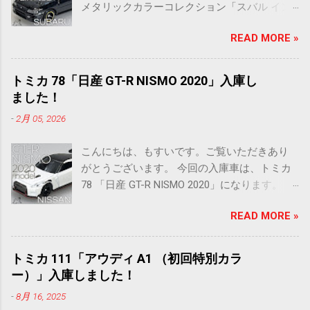
メタリックカラーコレクション「スバル イン
プレッサ WRX typeRA STI Version V Limited」
READ MORE »
になります。 メタリックカラーコレクション
の2台目はインプレッサです。 いや～、相変わ
らず車名が長いですね～。スバルらしさでし
トミカ 78「日産 GT-R NISMO 2020」入庫し
ょうか。 前回のS15シルビアで、通常モデルが
ました！
無いトミカの存在を知ったばかりですが、ど
-
2月 05, 2026
うやらこのインプレッサも同様のようです
ね。 これまた意外な車種が！？という印象で
こんにちは、もすいです。ご覧いただきあり
すが ひとまずトミカを見ていきます、 ミニカ
がとうございます。 今回の入庫車は、トミカ
ー情報どうぞ。 ■ ミニカー情報 TOMICA
78 「日産 GT-R NISMO 2020」になります。 日
METALLIC COLOR COLLECTION TOMICA
産といえば、フェアレディ！そしてGT-R！！
SUBARU IMPREZA WRX typeRA STI Version V
READ MORE »
という偏見を持っています！？ トミカでも多
Limted ［発売日］ 2025.10 ［スケ
くモデル化されていると思いますし、既にい
ール］ 1/62 ［アクション］ サ
くつも入手しているのですが…あまり入庫させ
スペンション ［全長×全幅×全高］ 約 71.3 ×
トミカ 111「アウディ A1 （初回特別カラ
ていなかったようです。入庫済みなのはトミ
29.5 × 23.6 mm ［販売価格］ 2640 円
ー）」入庫しました！
カプレミアムや55周年記念のトミカだけです
（セット価格） パッケージ正面 パッケージ側
-
8月 16, 2025
ね。 スカイラインも含めると、ベーシックな
面 ■ 実車情報 スバル インプレッサ WRX