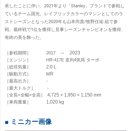
表したことに伴い、2021年より「Stanley」ブランドで参戦し
ているチーム国光。レイブリックカラーのマシンとしてのラ
ストシーズンとなった2
020年も山本尚貴/牧野任祐 組で参
戦、最終戦で1位を獲得し見事シーズンチャンピオンを獲得、
有終の美を飾った。
［参戦期間］
2017
～
2023
［エンジン］
HR-417E 直列4気筒 ターボ
［総排気量］
2.0 L
［駆動方式］
M
R
［最高出力］
-
［最大トルク］
-
［全長×全幅×全高］
4,725 × 1,950 × 1,150 mm
［車両重量］
1,020 kg
■ ミニカー画像