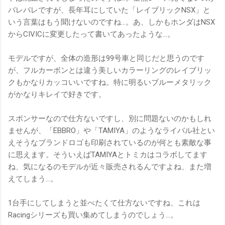
バレバレですが、長年耳にしていた「レイブリックNSX」と
いう言葉はもう聞けないのですね…。あ、しかもホンダはNSX
からCIVICに変更したって書いてあったような…。
モデルですが、全体の造形は99号車と同じだと思うのです
が、フルカーボンとは違う美しいカラーリングのレイブリッ
クもかなりカッコいいですね。特に明るいブルーメタリック
がかなりキレイで好きです。
スポンサーなので仕方ないですし、別に問題ないのかもしれ
ませんが、「EBBRO」や「TAMIYA」のようなライバル社とい
えそうなブランドロゴも印刷されているのが何とも素敵な事
に思えます。そういえばTAMIYAとトミカはコラボしてます
ね、気になるのモデルが近々販売されるんですよね、また増
えてしまう…。
1台手にしてしまうと並べたくて仕方ないですね、これは
Racingシリーズも買い集めてしまうのでしょう…。